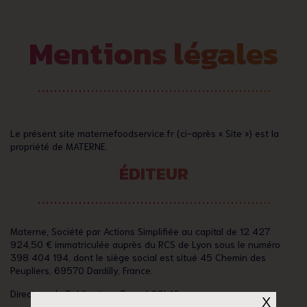
Mentions légales
NOTRE HISTOIRE
MATERNE FOOD SERVICE
FAQ
ACTUALITÉS
Le présent site maternefoodservice.fr (ci-après « Site ») est la
propriété de MATERNE.
NOS MARQUES
ÉDITEUR
NOS PRODUITS
NOS ENGAGEMENTS
Materne, Société par Actions Simplifiée au capital de 12 427
924,50 € immatriculée auprès du RCS de Lyon sous le numéro
TENDANCES DE CONSOMMATION
398 404 194, dont le siège social est situé 45 Chemin des
Peupliers, 69570 Dardilly, France.
Directeur de Publication : Pascal COLAS
X
NOS ENGAGEMENTS