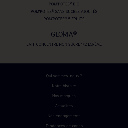
POM'POTES
®
BIO
POM'POTES
®
SANS SUCRES AJOUTÉS
POM'POTES
®
5 FRUITS
GLORIA
®
LAIT CONCENTRÉ NON SUCRÉ 1/2 ÉCRÉMÉ
Qui sommes-nous ?
Notre histoire
Nos marques
Actualités
Nos engagements
Tendances de conso